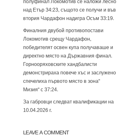
полуфинал Локомотив се наложи лесно
над Етър 34:23, същото се получи и във
втория Чардафон надигра Осъм 33:19.
Финалния двубой противопостави
Локомотив срещу Чардафон,
победителят освен купа получаваше и
директно място на Държавния финал.
Горнооряховските хандбалисти
демонстрираха повече хъс и заслужено
спечелиха първото място в зона“
Мизия“ с 37:24.
За габровци следват квалификации на
10.04.2026 г.
LEAVE A COMMENT