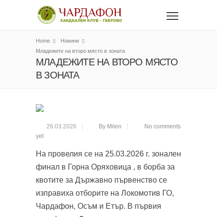
Home
Новини
Младежите на второ място в зоната
МЛАДЕЖИТЕ НА ВТОРО МЯСТО
В ЗОНАТА
26.03.2026
By Milen
No comments
yet
На провелия се на 25.03.2026 г. зонален
финал в Горна Оряховица , в борба за
квотите за Държавно първенство се
изправиха отборите на Локомотив ГО,
Чардафон, Осъм и Етър. В първия