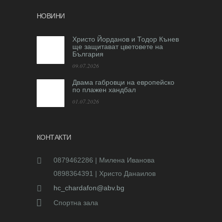
НОВИНИ
Христо Йорданов и Тодор Кънев
ще защитават цветовете на
България
09.07.2026
Двама габровци на европейско
по плажен хандбал
01.07.2026
КОНТАКТИ
0879462286 | Милена Иванова
0898364391 | Христо Данаилов
hc_chardafon@abv.bg
Спортна зала