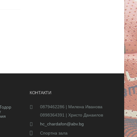
КОНТАКТИ
0879462286 | Милена Иванова
Тодор
т
0898364391 | Христо Данаилов
рия
hc_chardafon@abv.bg
Спортна зала