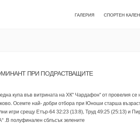
ГАЛЕРИЯ
СПОРТЕН КАЛЕ
ОМИНАНТ ПРИ ПОДРАСТВАЩИТЕ
дна купа във витрината на ХК“ Чардафон“ от провелия се н
сково. Осемте най- добри отбора при Юноши старша възраст
ни игри срещу Етър-64 32:23 (13:8), Труд 49:25 (25:13) и Пи
 „А“ .В полуфинален сблъсък зелените