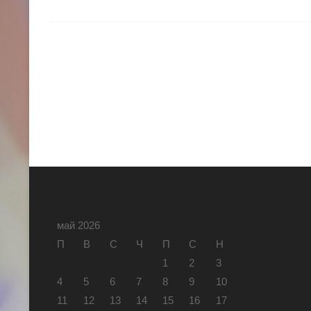
май 2026
П
В
С
Ч
П
С
Н
1
2
3
4
5
6
7
8
9
10
11
12
13
14
15
16
17