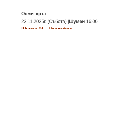
Осми
кръг
22.11.2025г. (Събота)
|Шумен
16:00
Шумен 61 – Чардафон
Девети
кръг
29.11.2025г. (Събота)
|Габрово
17:00
Чардафон – Добруджа