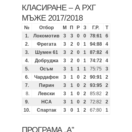
КЛАСИРАНЕ – А РХГ
МЪЖЕ 2017/2018
№
Отбор
М
П
Р
З
Г.Р.
Т
1.
Локомотив
3
3
0
0
78:61
6
2.
Фрегата
3
2
0
1
94:88
4
3.
Шумен 61
3
2
0
1
87:82
4
4.
Добруджа
3
2
0
1
74:72
4
5.
Осъм
3
1
1
1
75:75
3
6.
Чардафон
3
1
0
2
90:91
2
7.
Пирин
3
1
0
2
93:95
2
8.
Левски
3
1
0
2
85:82
2
9.
НСА
3
1
0
2
72:82
2
10.
Спартак
3
0
1
2
67:80
1
ПРОГРАМА „А”