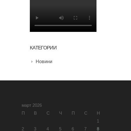
КАТЕГОРИИ
Новини
март 2026
П
В
С
Ч
П
С
Н
1
2
3
4
5
6
7
8