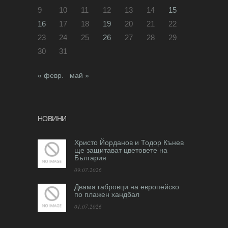
9
10
11
12
13
14
15
16
17
18
19
20
21
22
23
24
25
26
27
28
29
30
31
« февр.
май »
НОВИНИ
Христо Йорданов и Тодор Кънев
ще защитават цветовете на
България
09.07.2026
Двама габровци на европейско
по плажен хандбал
01.07.2026