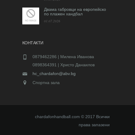
Двама габровци на европейско
по плажен хандбал
01.07.2026
КОНТАКТИ
0879462286 | Милена Иванова
0898364391 | Христо Данаилов
hc_chardafon@abv.bg
Спортна зала
chardafonhandball.com © 2017 Всички
права запазени