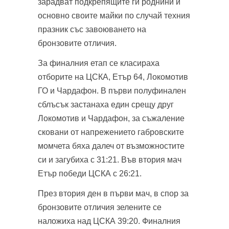
зарадват подкрепящите ги роднини и
основно своите майки по случай техния
празник със завоюването на
бронзовите отличия.
За финалния етап се класираха
отборите на ЦСКА, Етър 64, Локомотив
ГО и Чардафон. В първи полуфинален
сблъсък застанаха един срещу друг
Локомотив и Чардафон, за съжаление
сковани от напрежението габровските
момчета бяха далеч от възможностите
си и загубиха с 31:21. Във втория мач
Етър победи ЦСКА с 26:21.
През втория ден в първи мач, в спор за
бронзовите отличия зелените се
наложиха над ЦСКА 39:20. Финалния