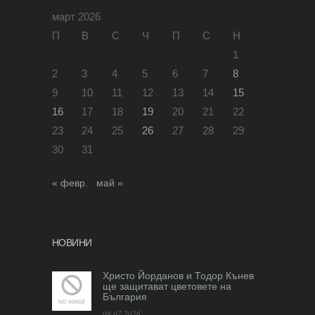
март 2026
П
В
С
Ч
П
С
Н
1
2
3
4
5
6
7
8
9
10
11
12
13
14
15
16
17
18
19
20
21
22
23
24
25
26
27
28
29
30
31
« февр.
май »
НОВИНИ
Христо Йорданов и Тодор Кънев
ще защитават цветовете на
България
09.07.2026