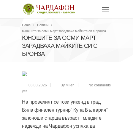
Home
Новини
Юношите за осми март зарадваха майките си с бронза
ЮНОШИТЕ ЗА ОСМИ МАРТ
ЗАРАДВАХА МАЙКИТЕ СИ С
БРОНЗА
08.03.2026
By Milen
No comments
yet
На провелият се този уикенд в град
Бяла финален турнир“ Купа България“
за юноши старша възраст , младите
надежди на Чардафон успяха да