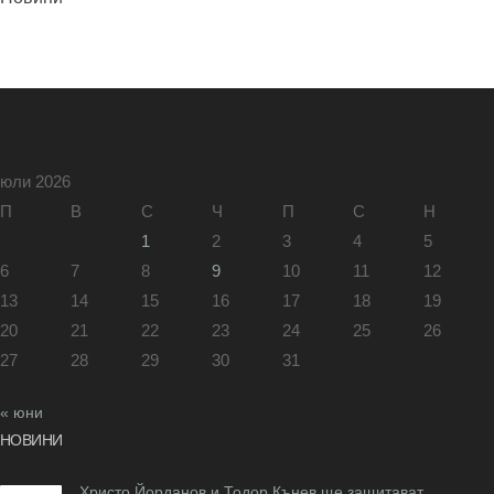
юли 2026
П
В
С
Ч
П
С
Н
1
2
3
4
5
6
7
8
9
10
11
12
13
14
15
16
17
18
19
20
21
22
23
24
25
26
27
28
29
30
31
« юни
НОВИНИ
Христо Йорданов и Тодор Кънев ще защитават