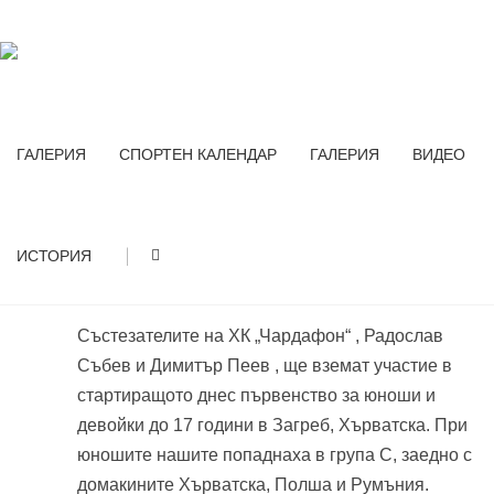
Home
юли 1st, 2026
ЮЛИ 1ST, 2026
ГАЛЕРИЯ
СПОРТЕН КАЛЕНДАР
ГАЛЕРИЯ
ВИДЕО
ДВАМА ГАБРОВЦИ НА ЕВРОПЕЙСКО ПО
1
|
ИСТОРИЯ
ПЛАЖЕН ХАНДБАЛ
юли
By Milen
No comments yet
Състезателите на ХК „Чардафон“ , Радослав
Събев и Димитър Пеев , ще вземат участие в
стартиращото днес първенство за юноши и
девойки до 17 години в Загреб, Хърватска. При
юношите нашите попаднаха в група С, заедно с
домакините Хърватска, Полша и Румъния.