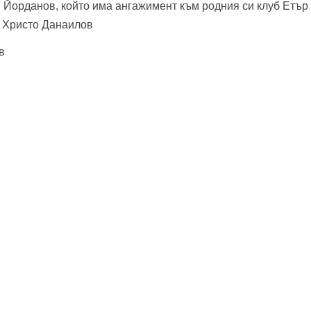
 Йорданов, който има ангажимент към родния си клуб Етър 
а Христо Данаилов
в