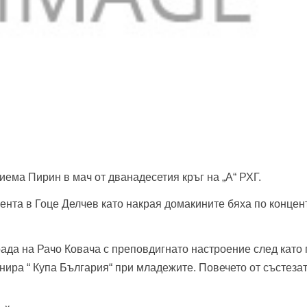
риема Пирин в мач от дванадесетия кръг на „А“ РХГ.
ента в Гоце Делчев като накрая домакините бяха по конце
ада на Рачо Ковача с преповдигнато настроение след като 
ира “ Купа България“ при младежите. Повечето от състезат