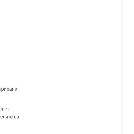
нтрирани
през
елите са