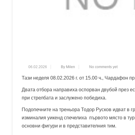
06.02.2026
By Milen
No comments yet
Тази неделя 08.02.2026 г. от 15.00 ч., Чардафон п
Двата отбора направиха оспорван двубой през ес
при стрелбата и заслужено победиха.
Подопечните на треньора Тодор Русков идват в гр
изминалия уикенд спечелиха първото място в турн
основни фигури и в представителния тим.