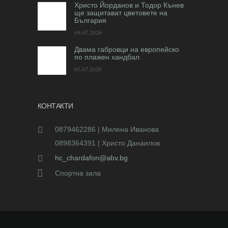
Христо Йорданов и Тодор Кънев
ще защитават цветовете на
България
09.07.2026
Двама габровци на европейско
по плажен хандбал
01.07.2026
КОНТАКТИ
0879462286 | Милена Иванова
0898364391 | Христо Данаилов
hc_chardafon@abv.bg
Спортна зала